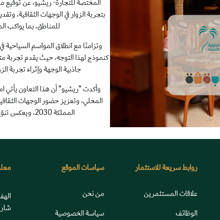
المختصة للتجارة- ريشيو، عن توقيع مذ
بتجربة الزوار في الوجهات الثقافية، وتقد
للمناطق، بما يواكب ال
وتزامنًا مع انطلاق المواسم السياحية في
كنموذج لهذا التوجه، حيث يقدم تجربة متكا
جاذبية الوجهة وإثراء تجربة ال
وأكدت "ريشيو" أن هذا التعاون يأتي امتد
المحلي، وتعزيز حضور الوجهات الثقافي
المملكة 2030، ويعكس تنوّع الهوية الثقافية لمناطق المملكة
روابط سريعة للاستثمار
سياسات الموقع
معلو
علاقات المستثمرين
من نحن
الهف
شارع
الوظائف
سياسة الخصوصية