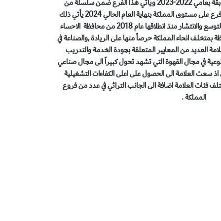
العلامة بالمنطقة بعد افتتاح 3 فروع سابقة بعامي 2022-2023 وياتي هذا الفرع ضمن سلسلة من
الخطط المرسومة للعلامة في افتتاح 100 فرع على مستوى المملكة بنهاية العام الحالي 2024 يأتي ذلك
نظير ما قدمته العلامة من اهتمام كبير بالتوسع والانتشار منذ انطلاقها عام 2018 من محافظة الاحساء
ا في 34 مدينة ومحافظة بمتخلف انحاء المملكة حرصاً منها على الريادة ,والصناعة في
مة العديد من المعايير المتعلقة بجودة الخدمة والتدريب
عية في مجال القهوة التي تشهد تحول كبيراً الى مجال صناعي
اذ سعت العلامة الى الحصول على اعلى الكفاءات التشغيلية
ف فئات العلامة اضافة الى الجانب التراثي في عدد من فروع
المملكة .