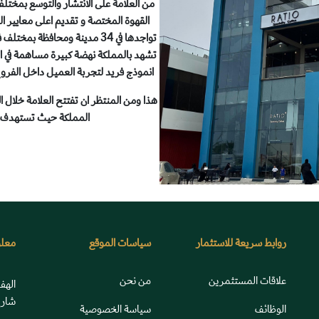
من العلامة على الانتشار والتوسع بمختلف
القهوة المختصة و تقديم اعلى معايير ا
تواجدها في 34 مدينة ومحافظة 
تشهد بالمملكة نهضة كبيرة مساهمة في ال
انموذج فريد لتجربة العميل داخل الفروع
هذا ومن المنتظر ان تفتتح العلامة خلال ا
المملكة حيث تستهدف افتتاح 100 موقعاً خلال العا
روابط سريعة للاستثمار
سياسات الموقع
معلو
علاقات المستثمرين
من نحن
الهف
شارع
الوظائف
سياسة الخصوصية